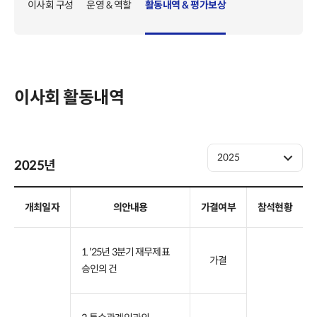
IR일정 & 실적발표
고객문의
이사회 구성
운영 & 역할
활동내역 & 평가보상
IR일정
지배구조
실적발표
개요
정관
공시정보
이사회 활동내역
이사회
재무정보
위원회
요약재무제표
외부감사인
신용등급
2025
2025
년
Resource Center
사업보고서
보고서
감사/검토보고서
개최일자
의안내용
가결여부
참석현황
정책
주식정보
컴플라이언스
기본정보
1. '25년 3분기 재무제표
법위반 제보
가결
주가정보
승인의 건
주가지표
주주구성