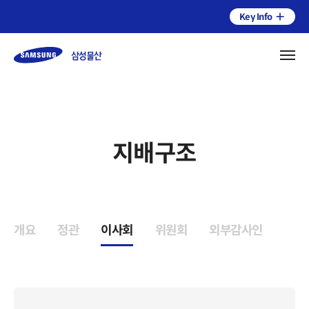
Key Info
지배구조
기업소개
연혁
건설부문
개요
정관
이사회
위원회
외부감사인
인재채용
상사부문
전략 및 체계
Contact Us
패션부문
환경
개요
오시는길
리조트부문
사회