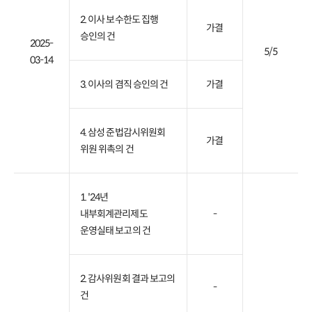
2. 이사 보수한도 집행
가결
승인의 건
2025-
5/5
03-14
3. 이사의 겸직 승인의 건
가결
4. 삼성 준법감시위원회
가결
위원 위촉의 건
1. '24년
내부회계관리제도
-
운영실태 보고의 건
2. 감사위원회 결과 보고의
-
건