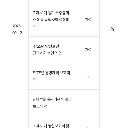
3. 제61기 정기 주주총회
소집 및 목적사항 결정의
가결
2025-
건
5/5
02-12
4. '25년 안전보건
가결
관리계획 승인의 건
5. '25년 경영계획 보고의
-
건
6. 내부회계관리규정 개정
-
보고의 건
1. 제61기 영업보고서 및