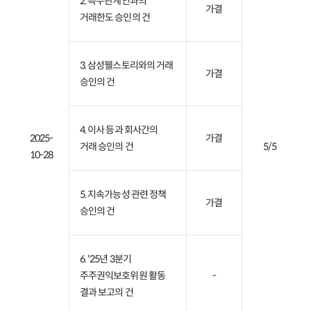
2. 특수관계인과의
주주환원
가결
거래한도 승인의 건
배당조회
주주총회
3. 삼성웰스토리와의 거래
가결
승인의 건
FAQ
Contact IR
4. 이사 등과 회사간의
2025-
가결
거래 승인의 건
5/5
10-28
5. 지속가능성 관련 정책
가결
승인의 건
6. '25년 3분기
주주권익보호위원 활동
-
결과 보고의 건