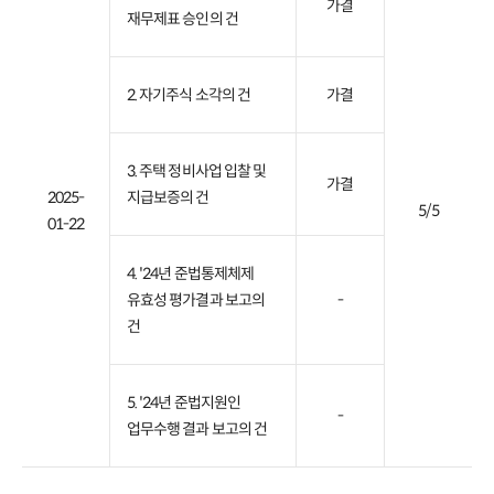
가결
재무제표 승인의 건
2. 자기주식 소각의 건
가결
3. 주택 정비사업 입찰 및
가결
2025-
지급보증의 건
5/5
01-22
4. '24년 준법통제체제
유효성 평가결과 보고의
-
건
5. '24년 준법지원인
-
업무수행 결과 보고의 건