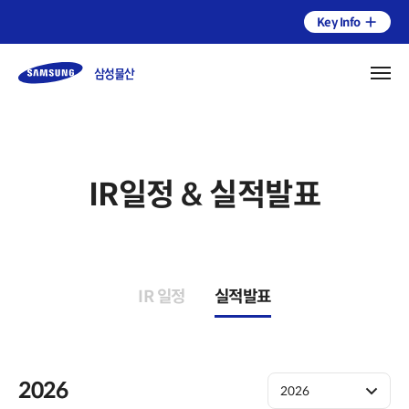
Key Info
IR일정 & 실적발표
기업소개
연혁
건설부문
IR 일정
실적발표
인재채용
상사부문
전략 및 체계
Contact Us
패션부문
환경
개요
2026
오시는길
2026
리조트부문
사회