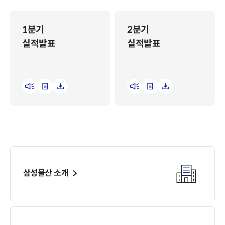
IR일정 & 실적발표
고객문의
IR일정
지배구조
1분기
2분기
실적발표
개요
실적발표
실적발표
정관
공시정보
이사회
재무정보
위원회
요약재무제표
외부감사인
신용등급
Resource Center
사업보고서
보고서
감사/검토보고서
정책
주식정보
컴플라이언스
기본정보
삼성물산 소개
법위반 제보
주가정보
주가지표
주주구성